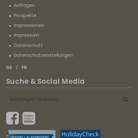
Anfragen
Prospekte
Impressionen
Impressum
Datenschutz
Datenschutz­einstellungen
DE
FR
Suche & Social Media
Suchbegriff
Suc
eingeben