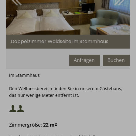
Doppelzimmer Waldseite im Stammhaus
Anfragen
Buchen
im Stammhaus
Mindestbelegung:
2
oder
Den Wellnessbereich finden Sie in unserem Gästehaus,
Maximalbelegung:
das nur wenige Meter entfernt ist.
Mindestbelegung:
oder
Zimmergröße:
22 m
2
Maximalbelegung: