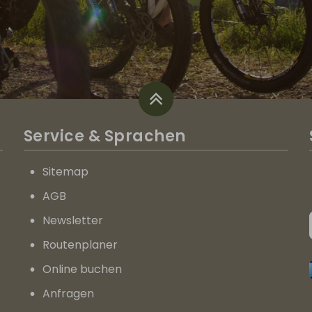
Service
& Sprachen
Sitemap
AGB
Newsletter
Routenplaner
Online buchen
Anfragen