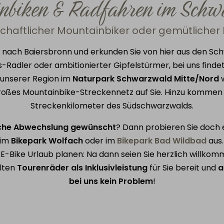
nbiken & Radfahren im Sch
nschaftlicher Mountainbiker oder gemütlicher
nach Baiersbronn und erkunden Sie von hier aus den Sc
Radler oder ambitionierter Gipfelstürmer, bei uns finde
n unserer Region im
Naturpark Schwarzwald Mitte/Nord
w
roßes Mountainbike-Streckennetz auf Sie. Hinzu kommen 
Streckenkilometer des Südschwarzwalds.
iche Abwechslung gewünscht
? Dann probieren Sie doch 
 im
Bikepark Wolfach
oder im
Bikepark Bad Wildbad
aus.
E-Bike Urlaub planen: Na dann seien Sie herzlich willkom
alten
Tourenräder als Inklusivleistung
für Sie bereit und
a
bei uns kein Problem
!