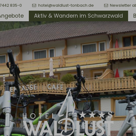
)7442 835-0
hotel@waldlust-tonbach.de
Newsletter a
Angebote
Aktiv & Wandern im Schwarzwald