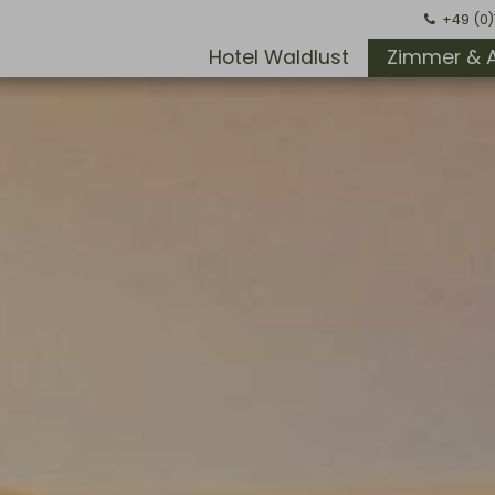
+49 (0
Hotel Waldlust
Zimmer & 