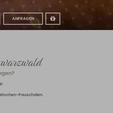
chwarzwald
ingen?
e!
Wochen-Pauschalen
.