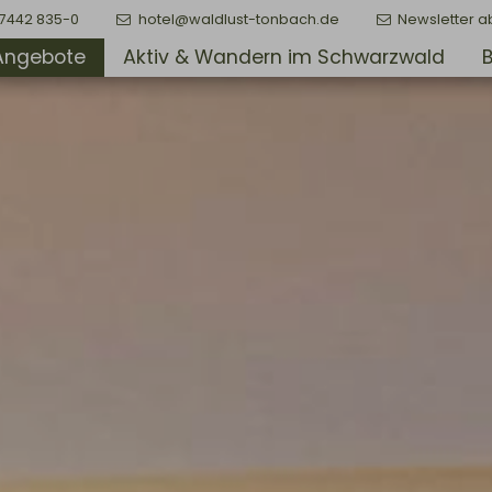
)7442 835-0
hotel@waldlust-tonbach.de
Newsletter a
Angebote
Aktiv & Wandern im Schwarzwald