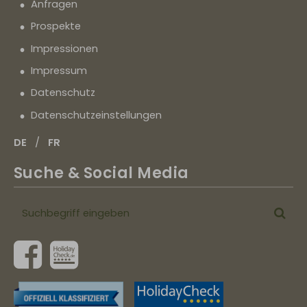
Anfragen
Prospekte
Impressionen
Impressum
Datenschutz
Datenschutz­einstellungen
DE
FR
Suche & Social Media
Suchbegriff
Suc
eingeben