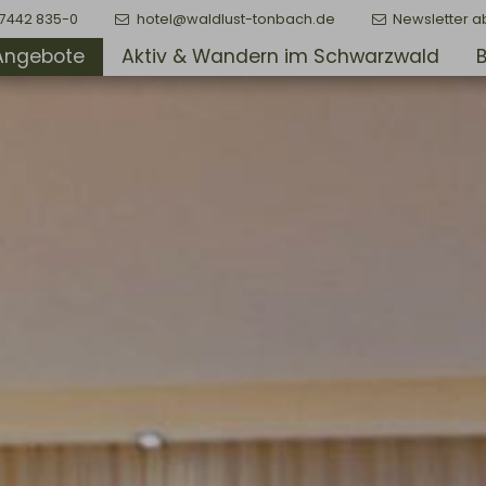
)7442 835-0
hotel@waldlust-tonbach.de
Newsletter a
Angebote
Aktiv & Wandern im Schwarzwald