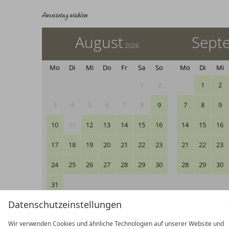
Anreisetag wählen
August
Sept
2026
Mo
Di
Mi
Do
Fr
Sa
So
Mo
Di
Mi
1
2
1
2
3
4
5
6
7
8
9
7
8
9
10
11
12
13
14
15
16
14
15
16
17
18
19
20
21
22
23
21
22
23
24
25
26
27
28
29
30
28
29
30
31
Datenschutzeinstellungen
Reisezeitraum
Anfr
Verfügbare Anreisetage
Wir verwenden Cookies und ähnliche Technologien auf unserer Website und