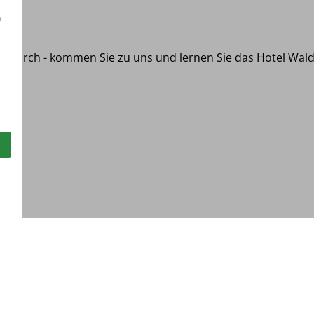
h
hendurch - kommen Sie zu uns und lernen Sie das Hotel Wald
hlmenü
tness
m