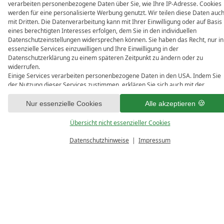
verarbeiten personenbezogene Daten über Sie, wie Ihre IP-Adresse. Cookies
werden für eine personalisierte Werbung genutzt. Wir teilen diese Daten auc
Kennenlerntage 3 ÜN
mit Dritten. Die Datenverarbeitung kann mit Ihrer Einwilligung oder auf Basis
eines berechtigten Interesses erfolgen, dem Sie in den individuellen
Datenschutzeinstellungen widersprechen können. Sie haben das Recht, nur in
Das ideale Angebot für die kleine Auszeit zwisc
essenzielle Services einzuwilligen und Ihre Einwilligung in der
Tag möglich (außer an Feiertagen)!
Datenschutzerklärung zu einem späteren Zeitpunkt zu ändern oder zu
widerrufen.
Einige Services verarbeiten personenbezogene Daten in den USA. Indem Sie
der Nutzung dieser Services zustimmen, erklären Sie sich auch mit der
Ab 385,00 p. Person im
Stammhaus
Verarbeitung Ihrer Daten in den USA gemäß Art. 49 (1) lit. a DSGVO
Ab 420,00 p. Person im
Gästehaus
einverstanden. Eine Auflistung dieser Dienste können Sie unter dem Punkt
Nur essenzielle Cookies
Alle akzeptieren
„Übersicht nicht essenzieller Cookies“ einsehen.
Übersicht nicht essenzieller Cookies
Begrüßungsgetränk
Datenschutzhinweise
Impressum
reichhaltiges Frühstück
Übernachtung mit 5-Gang-Halbpension-Wa
freie Nutzung der Wellness-Oase mit Aqua-Fi
1 Rückenmassage ca. 45 Min.
und vieles mehr aus unserem Gästeprogra