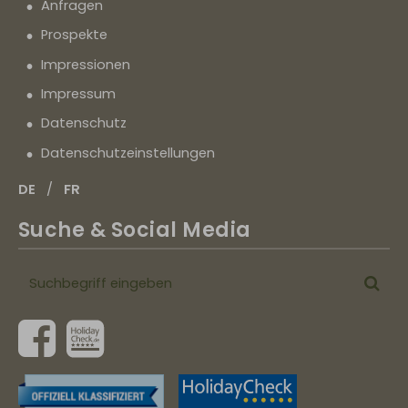
Anfragen
Prospekte
Impressionen
Impressum
Datenschutz
Datenschutz­einstellungen
DE
FR
Suche & Social Media
Suchbegriff
Suc
eingeben