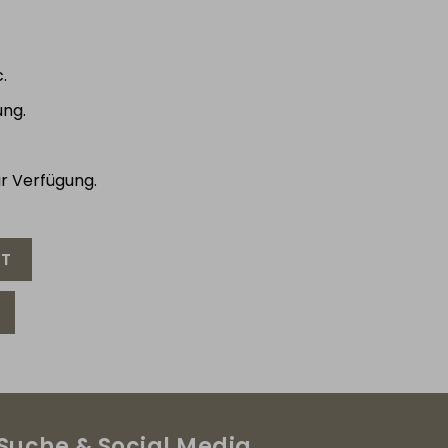
.
ung.
r Verfügung.
HT
Suche & Social Media