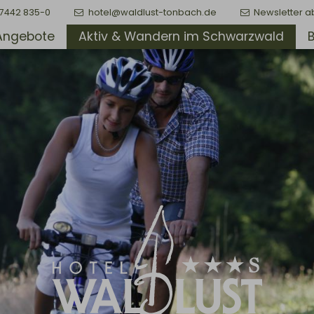
)7442 835-0
hotel@waldlust-tonbach.de
Newsletter a
Angebote
Aktiv & Wandern im Schwarzwald