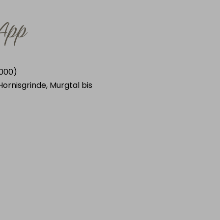
-App
.000)
rnisgrinde, Murgtal bis