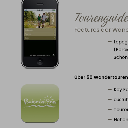
Tourenguid
Features der Wand
topog
(Bere
Schö
Über 50 Wandertouren 
Key Fa
ausfüh
Touren
Höhen