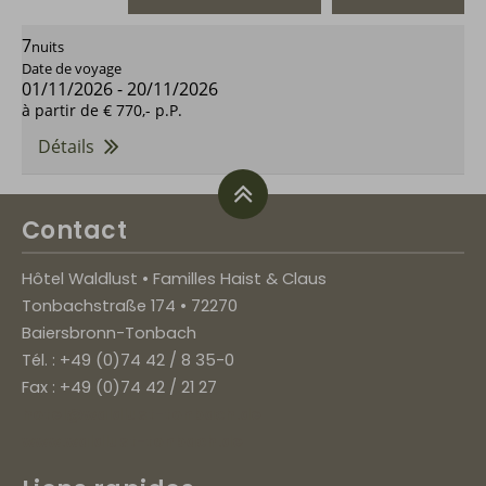
7
nuits
Date de voyage
01/11/2026
-
20/11/2026
à partir de
€ 770,-
p.P.
Détails
Contact
Hôtel Waldlust • Familles Haist & Claus
Tonbachstraße 174 • 72270
Baiersbronn-Tonbach
Tél. : +49 (0)74 42 / 8 35-0
Fax : +49 (0)74 42 / 21 27
hotel@waldlust-tonbach.de
www.waldlust-tonbach.de