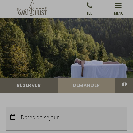
MENU
Arrivée :
Aucun choix
Départ :
Aucun choix
Dates de séjour
Nuits :
0