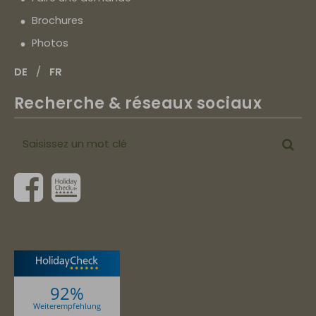
Brochures
Photos
DE
FR
Recherche & réseaux sociaux
Saisissez
Cher
un
mot
clé
92%
Weiterempfehlung