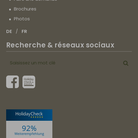
Brochures
Photos
DE
FR
Recherche & réseaux sociaux
Saisissez
Cher
un
mot
clé
92%
Weiterempfehlung