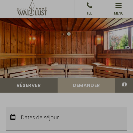
MENU
Arrivée :
Aucun choix
Départ :
Aucun choix
Dates de séjour
Nuits :
0