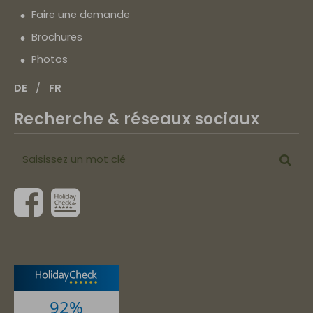
Faire une demande
Brochures
Photos
DE
FR
Recherche & réseaux sociaux
Saisissez
Cher
un
mot
clé
92%