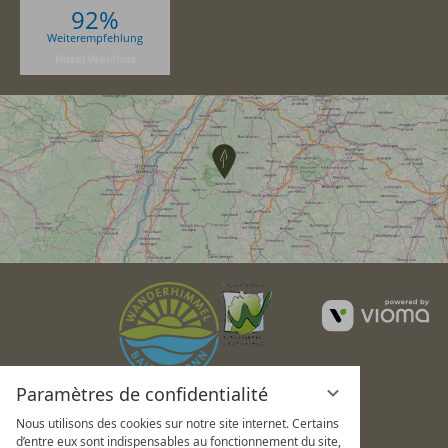
92%
Weiterempfehlung
Hotel Waldlust
v
G
Paramètres de confidentialité
Nous utilisons des cookies sur notre site internet. Certains
d’entre eux sont indispensables au fonctionnement du site,