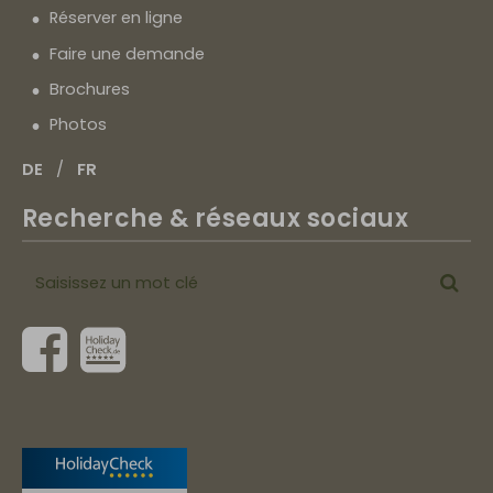
Réserver en ligne
Faire une demande
Brochures
Photos
DE
FR
Recherche & réseaux sociaux
Saisissez
Cher
un
mot
clé