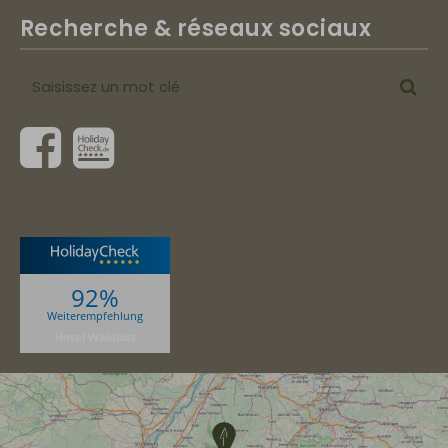
Recherche & réseaux sociaux
Saisissez
Cher
un
mot
clé
92%
Weiterempfehlung
Hotel Waldlust