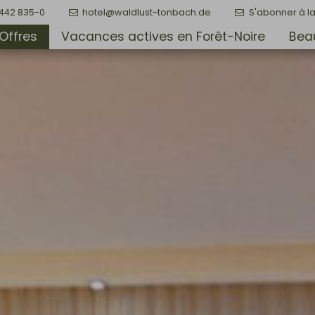
7442 835-0
hotel@waldlust-tonbach.de
S'abonner à la
Offres
Vacances actives en Forêt-Noire
Beau