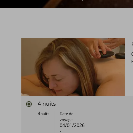
4 nuits
4
nuits
Date de
voyage
04/01/2026
-