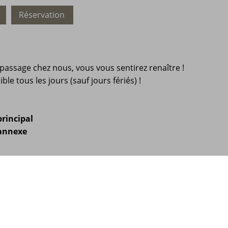
Réservation
passage chez nous, vous vous sentirez renaître !
le tous les jours (sauf jours fériés) !
principal
 annexe
ix