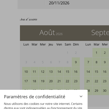
20/11/2026
Jour d’arrivée
Août
Sept
2026
Lun
Mar
Mer
Jeu
Ven
Sam
Dim
Lun
Mar
Mer
1
2
1
2
3
4
5
6
7
8
9
7
8
9
10
11
12
13
14
15
16
14
15
16
17
18
19
20
21
22
23
21
22
23
24
25
26
27
28
29
30
28
29
30
Paramètres de confidentialité
31
Nous utilisons des cookies sur notre site internet. Certains
d’entre eux sont indispensables au fonctionnement du site,