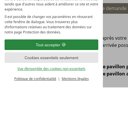
Durée du séjour
tandis que d'autres nous aident à améliorer ce site et votre
Faire une demande
expérience.
Jours d’arrivée disponibles
Il est possible de changer vos paramètres en réouvrant
cette fenêtre de dialogue. Vous trouverez plus
Petit séjour bien-être 2026
d’informations relatives au traitement des données sur
notre page Protection des données.
Court séjour et grand changement : après votre 
Réservation possible toute l'année - arrivée possib
Tout accepter
Cookies essentiels seulement
À partir de 495,00 p. personne dans
le pavillon 
Vue d’ensemble des cookies non essentiels
À partir de 540,00 p. personne dans
le pavillon
Politique de confidentialité
Mentions légales
Boisson de bienvenue
4 nuits, copieux buffet petit déjeuner inclus
4 x demi-pension avec menu à 5 plats au cho
Libre accès à l'
espace Spa
et à l'Aqua-Fitness
1 massage combiné, environ 45 min.