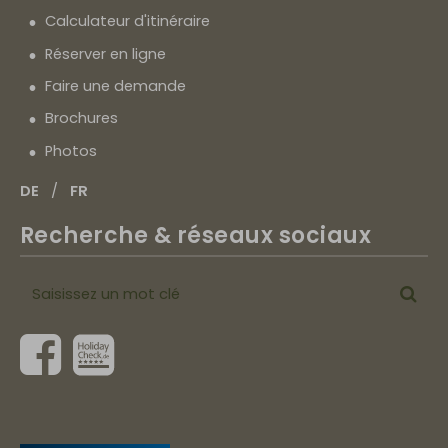
Calculateur d'itinéraire
Réserver en ligne
Faire une demande
Brochures
Photos
DE
FR
Recherche & réseaux sociaux
Saisissez
Cher
un
mot
clé