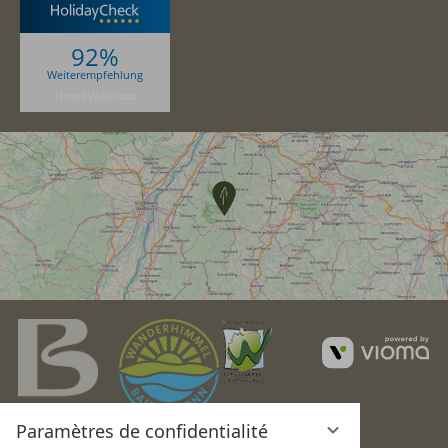
92%
Weiterempfehlung
Hotel Waldlust
v
G
Paramètres de confidentialité