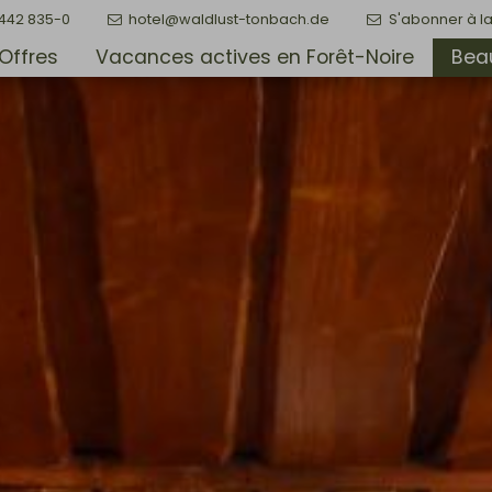
7442 835-0
hotel@waldlust-tonbach.de
S'abonner à la
Offres
Vacances actives en Forêt-Noire
Beau