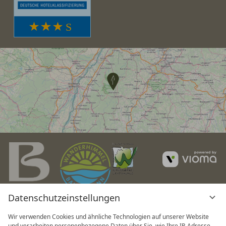
v
G
Datenschutzeinstellungen
Wir verwenden Cookies und ähnliche Technologien auf unserer Website
und verarbeiten personenbezogene Daten über Sie, wie Ihre IP-Adresse.