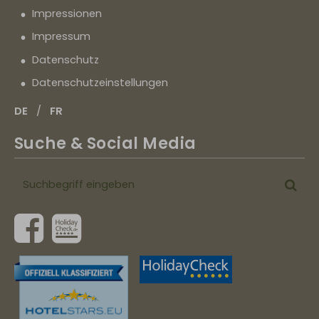
Impressionen
Impressum
Datenschutz
Datenschutz­einstellungen
DE
FR
Suche & Social Media
Suchbegriff
Suc
eingeben