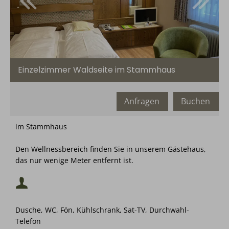
Einzelzimmer Waldseite im Stammhaus
Anfragen
Buchen
im Stammhaus
Mindestbelegung:
Den Wellnessbereich finden Sie in unserem Gästehaus,
Maximalbelegung:
das nur wenige Meter entfernt ist.
Mindestbelegung:
Dusche, WC, Fön, Kühlschrank, Sat-TV, Durchwahl-
Maximalbelegung:
Telefon