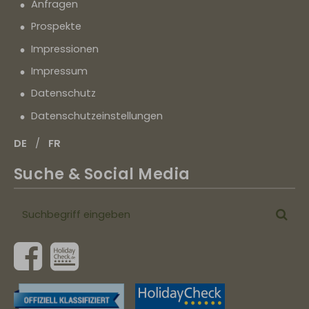
Anfragen
Prospekte
Impressionen
Impressum
Datenschutz
Datenschutz­einstellungen
DE
FR
Suche & Social Media
Suchbegriff
Suc
eingeben