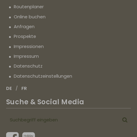
Routenplaner
Online buchen
Anfragen
Prospekte
Impressionen
Impressum
Datenschutz
Datenschutz­einstellungen
DE
FR
Suche & Social Media
Suchbegriff
Suc
eingeben