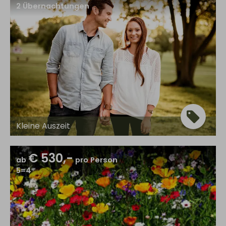
2
Übernachtungen
Kleine Auszeit
€ 530,-
ab
pro Person
5=4