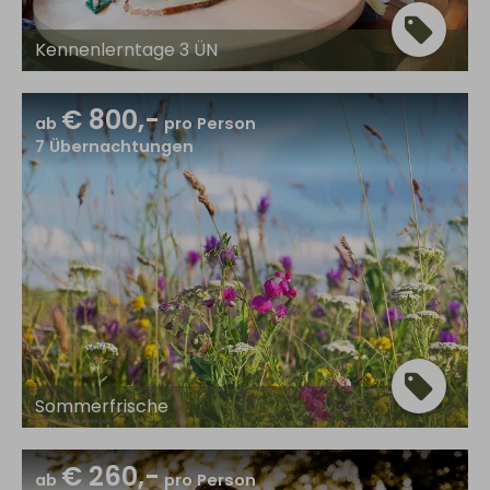
Kennenlerntage 3 ÜN
€ 800,-
ab
pro Person
7
Übernachtungen
Sommerfrische
€ 260,-
ab
pro Person