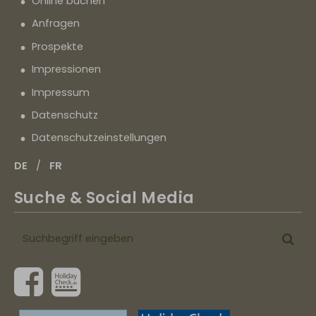
Online buchen
Anfragen
Prospekte
Impressionen
Impressum
Datenschutz
Datenschutz­einstellungen
DE
FR
Suche & Social Media
Suchbegriff
Suc
eingeben